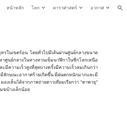
หน้าหลัก
โลก
ดาราศาสตร์
อวกาศ
ion
มุทรในเขตร้อน โดยทั่วไปมีเส้นผ่านศูนย์กลางขนาด
้าหาศูนย์กลางในทางทวนเข็มนาฬิกาในซีกโลกเหนือ
มีความเร็วสูงที่สุดบางครั้งมีความเร็วลมเกินกว่า
) มีลักษณะอากาศร้ายเกิดขึ้น มีฝนตกหนักมากและมี
 มองเห็นได้จากภาพถ่ายดาวเทียมเรียกว่า "ตาพายุ"
เมฆบ้างเล็กน้อย