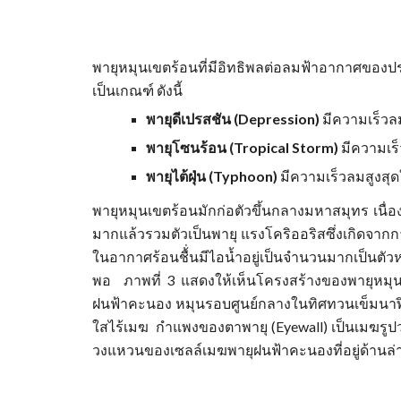
พายุหมุนเขตร้อนที่มีอิทธิพลต่อลมฟ้าอากาศขอ
เป็นเกณฑ์ ดังนี้
พายุดีเปรสชัน (Depression)
มีความเร็วลม
พายุโซนร้อน (Tropical Storm)
มีความเร็ว
พายุไต้ฝุ่น (Typhoon)
มีความเร็วลมสูงสุดใ
พายุหมุนเขตร้อนมักก่อตัวขึ้นกลางมหาสมุทร เนื
มากแล้วรวมตัวเป็นพายุ แรงโคริออริสซึ่งเกิดจาก
ในอากาศร้อนชื้่นมีไอน้ำอยู่เป็นจำนวนมากเป็นตัวห
พอ ภาพที่ 3 แสดงให้เห็นโครงสร้างของพายุหมุนเ
ฝนฟ้าคะนอง หมุนรอบศูนย์กลางในทิศทวนเข็มนาฬิกา
ใสไร้เมฆ กำแพงของตาพายุ (Eyewall) เป็นเมฆรูป
วงแหวนของเซลล์เมฆพายุฝนฟ้าคะนองที่อยู่ด้านล