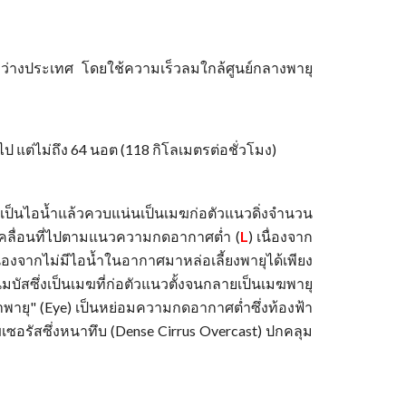
่างประเทศ โดยใช้ความเร็วลมใกล้ศูนย์กลางพายุ
ไป แต่ไม่ถึง 64 นอต (118 กิโลเมตรต่อชั่วโมง)
เป็นไอน้ำแล้วควบแน่นเป็นเมฆก่อตัวแนวดิ่งจำนวน
ะเคลื่อนที่ไปตามแนวความกดอากาศต่ำ (
L
) เนื่องจาก
ื่องจากไม่มีไอน้ำในอากาศมาหล่อเลี้ยงพายุได้เพียง
สซึ่งเป็นเมฆที่ก่อตัวแนวตั้งจนกลายเป็นเมฆพายุ
พายุ" (Eye) เป็นหย่อมความกดอากาศต่ำซึ่งท้องฟ้า
อรัสซึ่งหนาทึบ (Dense Cirrus Overcast) ปกคลุม