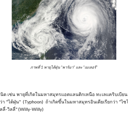
ภาพที่ 1 พายุไต้ฝุ่น "พาร์มา" และ "เมเลอร์"
นิด เช่น พายุที่เกิดในมหาสมุทรแอตแลนติกเหนือ ทะเลแคริบเบียน แ
า "ไต้ฝุ่น" (Typhoon) ถ้าเกิดขึ้นในมหาสมุทรอินเดียเรียกว่า "ไซ
ี่-วิลลี่" (Willy-Willy)