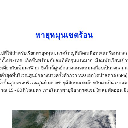
ip to main content
Skip to navigat
พายุหมุนเขตร้อน
ไปที่ใช้สำหรับเรียกพายุหมุนขนาดใหญ่ที่เกิดเหนือทะเลหรือมหาส
้งประเทศ เกิดขึ้นพร้อมกับลมที่พัดรุนแรงมาก มีลมพัดเวียนเข
ดียวกับเข็มนาฬิกา ยิ่งใกล้ศูนย์กลางลมจะหมุนเกือบเป็นวงกลมและ
่ำสุดที่บริเวณศูนย์กลางบางครั้งต่ำกว่า 900 เฮกโตปาสคาล (hPa
้ำขึ้นสูง ตรงบริเวณศูนย์กลางพายุมีลักษณะคล้ายกับตาเป็นวงกลม
มาณ 15 - 60 กิโลเมตร ภายในตาพายุมีอากาศแจ่มใส ลมพัดอ่อน มี