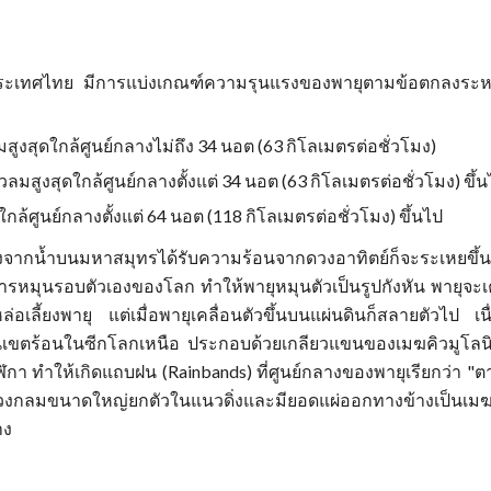
งประเทศไทย มีการแบ่งเกณฑ์ความรุนแรงของพายุตามข้อตกลงระหว
สูงสุดใกล้ศูนย์กลางไม่ถึง 34 นอต (63 กิโลเมตรต่อชั่วโมง)
ลมสูงสุดใกล้ศูนย์กลางตั้งแต่ 34 นอต (63 กิโลเมตรต่อชั่วโมง) ขึ้น
กล้ศูนย์กลางตั้งแต่ 64 นอต (118 กิโลเมตรต่อชั่วโมง) ขึ้นไป
่องจากน้ำบนมหาสมุทรได้รับความร้อนจากดวงอาทิตย์ก็จะระเหยขึ้น
การหมุนรอบตัวเองของโลก ทำให้พายุหมุนตัวเป็นรูปกังหัน พายุจ
ล่อเลี้ยงพายุ แต่เมื่อพายุเคลื่อนตัวขึ้นบนแผ่นดินก็สลายตัวไป เน
ขตร้อนในซีกโลกเหนือ ประกอบด้วยเกลียวแขนของเมฆคิวมูโลนิมบั
 ทำให้เกิดแถบฝน (Rainbands) ที่ศูนย์กลางของพายุเรียกว่า "ตา
วงกลมขนาดใหญ่ยกตัวในแนวดิ่งและมียอดแผ่ออกทางข้างเป็นเมฆเซ
่าง