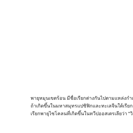
พายุหมุนเขตร้อน มีชื่อเรียกต่างกันไปตามแหล่งกำเ
ถ้าเกิดขึ้นในมหาสมุทรแปซิฟิกและทะเลจีนใต้เรียกว่
เรียกพายุไซโคลนที่เกิดขึ้นในทวีปออสเตรเลียว่า "วิลล