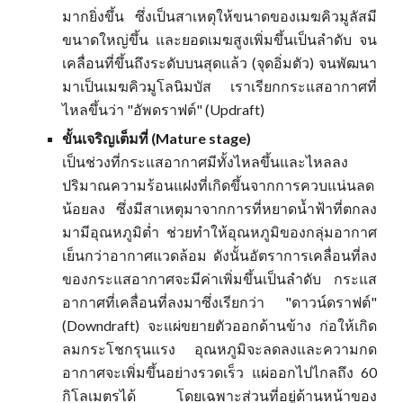
มากยิ่งขึ้น ซึ่งเป็นสาเหตุให้ขนาดของเมฆคิวมูลัสมี
ขนาดใหญ่ขึ้น และยอดเมฆสูงเพิ่มขึ้นเป็นลำดับ จน
เคลื่อนที่ขึ้นถึงระดับบนสุดแล้ว (จุดอิ่มตัว) จนพัฒนา
มาเป็นเมฆคิวมูโลนิมบัส เราเรียกกระแสอากาศที่
ไหลขึ้นว่า "อัพดราฟต์" (Updraft)
ขั้นเจริญเต็มที่ (Mature stage)
เป็นช่วงที่กระแสอากาศมีทั้งไหลขึ้นและไหลลง
ปริมาณความร้อนแฝงที่เกิดขึ้นจากการควบแน่นลด
น้อยลง ซึ่งมีสาเหตุมาจากการที่หยาดน้ำฟ้าที่ตกลง
มามีอุณหภูมิต่ำ ช่วยทำให้อุณหภูมิของกลุ่มอากาศ
เย็นกว่าอากาศแวดล้อม ดังนั้นอัตราการเคลื่อนที่ลง
ของกระแสอากาศจะมีค่าเพิ่มขึ้นเป็นลำดับ กระแส
อากาศที่เคลื่อนที่ลงมาซึ่งเรียกว่า "ดาวน์ดราฟต์"
(Downdraft) จะแผ่ขยายตัวออกด้านข้าง ก่อให้เกิด
ลมกระโชกรุนแรง อุณหภูมิจะลดลงและความกด
อากาศจะเพิ่มขึ้นอย่างรวดเร็ว แผ่ออกไปไกลถึง 60
กิโลเมตรได้ โดยเฉพาะส่วนที่อยู่ด้านหน้าของ