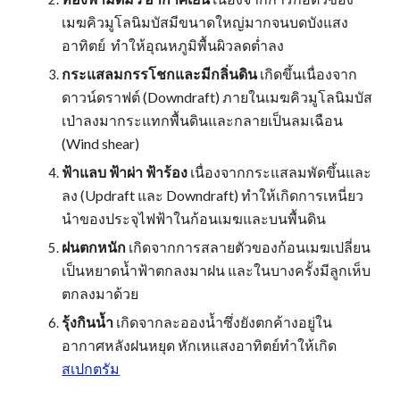
เมฆคิวมูโลนิมบัสมีขนาดใหญ่มากจนบดบังแสง
อาทิตย์ ทำให้อุณหภูมิพื้นผิวลดต่ำลง
กระแสลมกรรโชกและมีกลิ่นดิน
เกิดขึ้นเนื่องจาก
ดาวน์ดราฟต์ (Downdraft) ภายในเมฆคิวมูโลนิมบัส
เป่าลงมากระแทกพื้นดินและกลายเป็นลมเฉือน
(Wind shear)
ฟ้าแลบ ฟ้าผ่า ฟ้าร้อง
เนื่องจากกระแสลมพัดขึ้นและ
ลง (Updraft และ Downdraft) ทำให้เกิดการเหนี่ยว
นำของประจุไฟฟ้าในก้อนเมฆและบนพื้นดิน
ฝนตกหนัก
เกิดจากการสลายตัวของก้อนเมฆเปลี่ยน
เป็นหยาดน้ำฟ้าตกลงมาฝน และในบางครั้งมีลูกเห็บ
ตกลงมาด้วย
รุ้งกินน้ำ
เกิดจากละอองน้ำซึ่งยังตกค้างอยู่ใน
อากาศหลังฝนหยุด หักเหแสงอาทิตย์ทำให้เกิด
สเปกตรัม