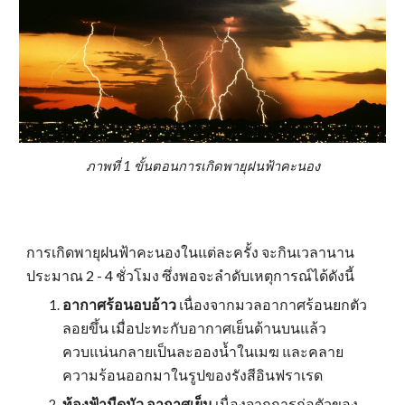
ภาพที่ 1 ขั้นตอนการเกิดพายุฝนฟ้าคะนอง
การเกิดพายุฝนฟ้าคะนองในแต่ละครั้ง จะกินเวลานาน
ประมาณ 2 - 4 ชั่วโมง ซึ่งพอจะลำดับเหตุการณ์ได้ดังนี้
อากาศร้อนอบอ้าว
เนื่องจากมวลอากาศร้อนยกตัว
ลอยขึ้น เมื่อปะทะกับอากาศเย็นด้านบนแล้ว
ควบแน่นกลายเป็นละอองน้ำในเมฆ และคลาย
ความร้อนออกมาในรูปของรังสีอินฟราเรด
ท้องฟ้ามืดมัว อากาศเย็น
เนื่องจากการก่อตัวของ