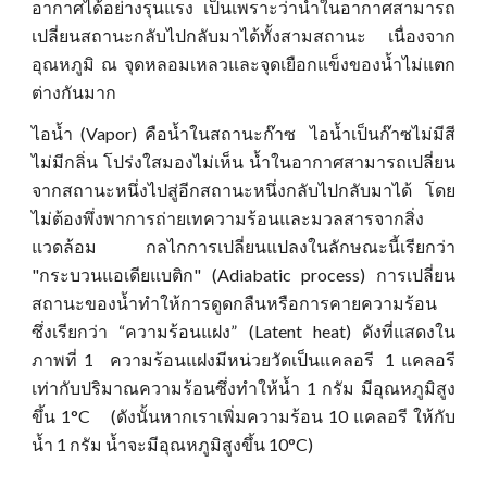
อากาศได้อย่างรุนแรง เป็นเพราะว่าน้ำในอากาศสามารถ
เปลี่ยนสถานะกลับไปกลับมาได้ทั้งสามสถานะ เนื่องจาก
อุณหภูมิ ณ จุดหลอมเหลวและจุดเยือกแข็งของน้ำไม่แตก
ต่างกันมาก
ไอน้ำ (Vapor) คือน้ำในสถานะ
ก๊าซ
ไอน้ำเป็น
ก๊าซ
ไม่มีสี
ไม่มีกลิ่น โปร่งใสมองไม่เห็น น้ำในอากาศสามารถเปลี่ยน
จากสถานะหนึ่งไปสู่อีกสถานะหนึ่งกลับไปกลับมาได้ โดย
ไม่ต้องพึ่งพาการถ่ายเทความร้อนและมวลสารจากสิ่ง
แวดล้อม กลไกการเปลี่ยนแปลงในลักษณะนี้เรียกว่า
"กระบวนแอเดียแบติก" (Adiabatic process) การเปลี่ยน
สถานะของน้ำทำให้การดูดกลืนหรือการคายความร้อน
ซึ่งเรียกว่า “ความร้อนแฝง” (Latent heat) ดังที่แสดงใน
ภาพที่ 1 ความร้อนแฝงมีหน่วยวัดเป็นแคลอรี 1 แคลอรี
เท่ากับปริมาณความร้อนซึ่งทำให้น้ำ 1 กรัม มีอุณหภูมิสูง
ขึ้น 1°C (ดังนั้นหากเราเพิ่มความร้อน 10 แคลอรี ให้กับ
น้ำ 1 กรัม น้ำจะมีอุณหภูมิสูงขึ้น 10°C)