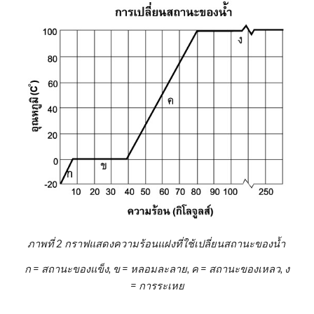
ภาพที่ 2 กราฟแสดงความร้อนแฝงที่ใช้เปลี่ยนสถานะของน้ำ
ก = สถานะของแข็ง, ข = หลอมละลาย, ค = สถานะของเหลว, ง
= การระเหย