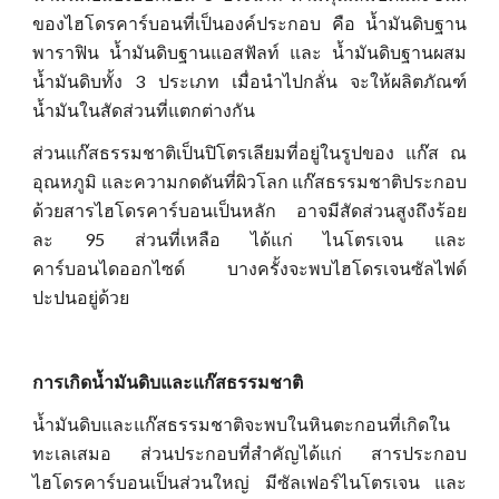
ของไฮโดรคาร์บอนที่เป็นองค์ประกอบ คือ น้ำมันดิบฐาน
พาราฟิน น้ำมันดิบฐานแอสฟัลท์ และ น้ำมันดิบฐานผสม
น้ำมันดิบทั้ง 3 ประเภท เมื่อนำไปกลั่น จะให้ผลิตภัณฑ์
น้ำมันในสัดส่วนที่แตกต่างกัน
ส่วนแก๊สธรรมชาติเป็นปิโตรเลียมที่อยู่ในรูปของ แก๊ส ณ
อุณหภูมิ และความกดดันที่ผิวโลก แก๊สธรรมชาติประกอบ
ด้วยสารไฮโดรคาร์บอนเป็นหลัก อาจมีสัดส่วนสูงถึงร้อย
ละ 95 ส่วนที่เหลือ ได้แก่ ไนโตรเจน และ
คาร์บอนไดออกไซด์ บางครั้งจะพบไฮโดรเจนซัลไฟด์
ปะปนอยู่ด้วย
การเกิด
น้ำมันดิบและแก๊สธรรมชาติ
น้ำมันดิบและแก๊สธรรมชาติจะพบ
ใน
หินตะกอนที่เกิดใน
ทะเลเสมอ ส่วนประกอบที่สำคัญได้แก่ สารประกอบ
ไฮโดรคาร์บอนเป็นส่วนใหญ่ มีซัลเฟอร์ไนโตรเจน และ