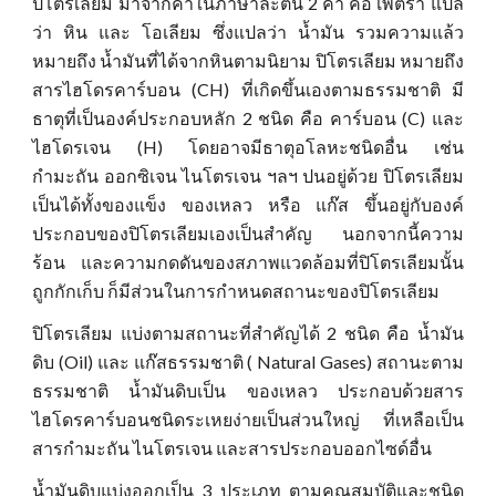
ปิโตรเลียม มาจากคำในภาษาละติน 2 คำ คือ เพตรา แปล
ว่า หิน และ โอเลียม ซึ่งแปลว่า น้ำมัน รวมความแล้ว
หมายถึง น้ำมันที่ได้จากหินตามนิยาม ปิโตรเลียม หมายถึง
สารไฮโดรคาร์บอน (CH) ที่เกิดขึ้นเองตามธรรมชาติ มี
ธาตุที่เป็นองค์ประกอบหลัก 2 ชนิด คือ คาร์บอน (C) และ
ไฮโดรเจน (H) โดยอาจมีธาตุอโลหะชนิดอื่น เช่น
กำมะถัน ออกซิเจน ไนโตรเจน ฯลฯ ปนอยู่ด้วย ปิโตรเลียม
เป็นได้ทั้งของแข็ง ของเหลว หรือ แก๊ส ขึ้นอยู่กับองค์
ประกอบของปิโตรเลียมเองเป็นสำคัญ นอกจากนี้ความ
ร้อน และความกดดันของสภาพแวดล้อมที่ปิโตรเลียมนั้น
ถูกกักเก็บ ก็มีส่วนในการกำหนดสถานะของปิโตรเลียม
ปิโตรเลียม แบ่งตามสถานะที่สำคัญได้ 2 ชนิด คือ น้ำมัน
ดิบ (Oil) และ แก๊สธรรมชาติ ( Natural Gases) สถานะตาม
ธรรมชาติ น้ำมันดิบเป็น ของเหลว ประกอบด้วยสาร
ไฮโดรคาร์บอนชนิดระเหยง่ายเป็นส่วนใหญ่ ที่เหลือเป็น
สารกำมะถัน ไนโตรเจน และสารประกอบออกไซด์อื่น
น้ำมันดิบแบ่งออกเป็น 3 ประเภท ตามคุณสมบัติและชนิด