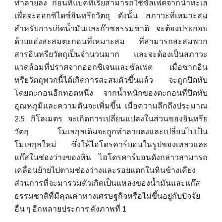
ทำลายลง ก่อนที่แบคทีเรียสามารถใช้ซัลเฟตจากน้ำทะเล
เพื่อจะออกซิไดซ์อินทรียวัตถุ ดังนั้น สภาวะที่เหมาะสม
สำหรับการเกิดน้ำมันและก๊าซธรรมชาติ จะต้องประกอบ
ด้วยแอ่งสะสมตะกอนที่เหมาะสม ที่สามารถสะสมพวก
สารอินทรียวัตถุเป็นจำนวนมาก และจะต้องเป็นสภาวะ
แวดล้อมที่ปราศจากออกซิเจนและซัลเฟต
เมื่อซากอิน
ทรียวัตถุพวกนี้ได้เกิดการสะสมตัวขึ้นแล้ว จะถูกปิดทับ
โดยตะกอนอีกทอดหนึ่ง จากน้ำหนักของตะกอนที่ปิดทับ
อุณหภูมิและความดันจะเพิ่มขึ้น เมื่อความลึกถึงประมาณ
2.5 กิโลเมตร จะเกิดการเปลี่ยนแปลงในส่วนของอินทรีย
วัตถุ โมเลกุลเดิมจะถูกทำลายลงและเปลี่ยนไปเป็น
โมเลกุลใหม่ ซึ่งให้ไฮโดรคาร์บอนในรูปของเหลวและ
แก๊สในช่องว่างของหิน ไฮโดรคาร์บอนดังกล่าวสามารถ
เคลื่อนย้ายไปตามช่องว่างและรอยแตกในหินข้างเคียง
ส่วนการที่จะมารวมตัวเกิดเป็นแหล่งของน้ำมันและแก๊ส
ธรรมชาติที่มีคุณค่าทางเศรษฐกิจหรือไม่ขึ้นอยู่กับปัจจัย
อื่น ๆ อีกหลายประการ ดังภาพที่ 1