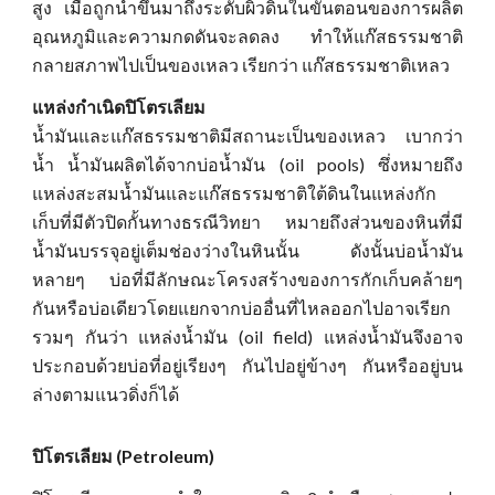
สูง เมื่อถูกนำขึ้นมาถึงระดับผิวดินในขั้นตอนของการผลิต
อุณหภูมิและความกดดันจะลดลง ทำให้แก๊สธรรมชาติ
กลายสภาพไปเป็นของเหลว เรียกว่า แก๊สธรรมชาติเหลว
แหล่งกำเนิดปิโตรเลียม
น้ำมันและแก๊สธรรมชาติมีสถานะเป็นของเหลว เบากว่า
น้ำ น้ำมันผลิตได้จากบ่อน้ำมัน (oil pools) ซึ่งหมายถึง
แหล่งสะสมน้ำมันและแก๊สธรรมชาติใต้ดินในแหล่งกัก
เก็บที่มีตัวปิดกั้นทางธรณีวิทยา หมายถึงส่วนของหินที่มี
น้ำมันบรรจุอยู่เต็มช่องว่างในหินนั้น ดังนั้นบ่อน้ำมัน
หลายๆ บ่อที่มีลักษณะโครงสร้างของการกักเก็บคล้ายๆ
กันหรือบ่อเดียวโดยแยกจากบ่ออื่นที่ไหลออกไปอาจเรียก
รวมๆ กันว่า แหล่งน้ำมัน (oil field) แหล่งน้ำมันจึงอาจ
ประกอบด้วยบ่อที่อยู่เรียงๆ กันไปอยู่ข้างๆ กันหรืออยู่บน
ล่างตามแนวดิ่งก็ได้
ปิโตรเลียม (Petroleum)