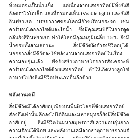
ทั้งหมดจะเป็นน้ำแข็ง แต่เนื่องจากแสงอาทิตย์มีทั้งรังสี
อัลตราไวโอเล็ต แสงที่ตามองเห็น (Visible light) และรังสี
อินฟราเรด บรรยากาศของโลกมี
ก๊าซ
เรือนกระจก เช่น
คาร์บอนไดออกไซด์และไอน้ำ ซึ่งมีคุณสมบัติในการดูด
กลืนรังสีอินฟราเรด ทำให้โลกมีอุณหภูมิเฉลี่ย 15°C จึงมี
น้ำครบทั้งสามสถานะ สิ่งมีชีวิตจึงดำรงชีวิตอยู่ได้
นอกจากสิ่งมีชีวิตจะใช้พลังงานจากแสงอาทิตย์ในเรื่อง
ความอบอุ่นแล้ว พืชยังสร้างอาหารโดยการสังเคราะห์
คาร์บอนไดออกไซด์ด้วยแสงอาทิตย์ ทำให้เกิดห่วงลูกโซ่
อาหารไปยังสิ่งมีชีวิตประเภทอื่นอีกด้วย
พลังงานเคมี
สิ่งมีชีวิตมิได้อาศัยอยู่เพียงบนพื้นผิวโลกที่ซึ่งแสงอาทิตย์
ส่องถึงเท่านั้น ลึกลงไปใต้ดินและมหาสมุทรก็ยังมีสิ่งมีชีวิต
อาศัยอยู่ สิ่งมีชีวิตในมหาสมุทรอาศัยความอบอุ่นจาก
ความร้อนใต้พิภพ และพลังงานเคมีจากธาตุอาหารจากแร่