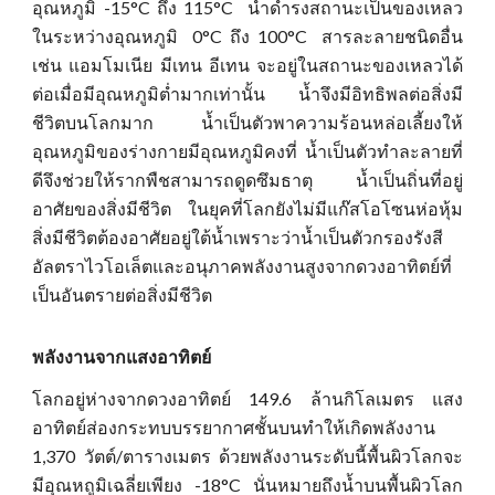
อุณหภูมิ -15°C ถึง 115°C น้ำดำรงสถานะเป็นของเหลว
ในระหว่างอุณหภูมิ 0°C ถึง 100°C สารละลายชนิดอื่น
เช่น แอมโมเนีย มีเทน อีเทน จะอยู่ในสถานะของเหลวได้
ต่อเมื่อมีอุณหภูมิต่ำมากเท่านั้น น้ำจึงมีอิทธิพลต่อสิ่งมี
ชีวิตบนโลกมาก น้ำเป็นตัวพาความร้อนหล่อเลี้ยงให้
อุณหภูมิของร่างกายมีอุณหภูมิคงที่ น้ำเป็นตัวทำละลายที่
ดีจึงช่วยให้รากพืชสามารถดูดซึมธาตุ น้ำเป็นถิ่นที่อยู่
อาศัยของสิ่งมีชีวิต ในยุคที่โลกยังไม่มีแก๊สโอโซนห่อหุ้ม
สิ่งมีชีวิตต้องอาศัยอยู่ใต้น้ำเพราะว่าน้ำเป็นตัวกรองรังสี
อัลตราไวโอเล็ตและอนุภาคพลังงานสูงจากดวงอาทิตย์ที่
เป็นอันตรายต่อสิ่งมีชีวิต
พลังงานจากแสงอาทิตย์
โลกอยู่ห่างจากดวงอาทิตย์ 149.6 ล้านกิโลเมตร แสง
อาทิตย์ส่องกระทบบรรยากาศชั้นบนทำให้เกิดพลังงาน
1,370 วัตต์/ตารางเมตร ด้วยพลังงานระดับนี้พื้นผิวโลกจะ
มีอุณหถูมิเฉลี่ยเพียง -18°C นั่นหมายถึงน้ำบนพื้นผิวโลก