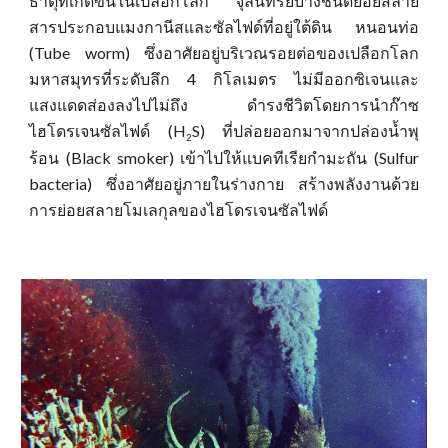
ธาตุที่เกิดขึ้นในเปลือกโลก จุลินทรีย์บางชนิดย่อยสลาย
สารประกอบแมงกานีสและซัลไฟด์ที่อยู่ใต้ดิน หนอนท่อ
(Tube worm) ซึ่งอาศัยอยู่บริเวณรอยต่อของเปลือกโลก
มหาสมุทรที่ระดับลึก 4 กิโลเมตร ไม่มีออกซิเจนและ
แสงแดดส่องลงไปไม่ถึง ดำรงชีวิตโดยการนำ
ก๊าซ
ไฮโดรเจนซัลไฟด์ (H
S) ที่ปล่อยออกมาจากปล่องน้ำพุ
2
ร้อน (Black smoker) เข้าไปให้แบคทีเรียกำมะถัน (Sulfur
bacteria) ซึ่งอาศัยอยู่ภายในร่างกาย สร้างพลังงานด้วย
การย่อยสลายโมเลกุลของไฮโดรเจนซัลไฟด์