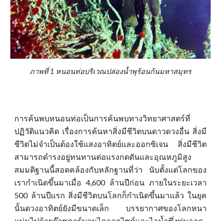
ภาพที่ 1 หนอนท่อบริเวณปล่องน้ำพุร้อนก้นมหาสมุทร
การค้นพบหนอนท่อเป็นการค้นพบทางวิทยาศาสตร์ที่
ปฏิวัติแนวคิด เรื่องการค้นหาสิ่งมีชีวิตบนดาวดวงอื่น สิ่งมี
ชีวิตไม่จำเป็นต้องใช้แสงอาทิตย์และออกซิเจน สิ่งมีชีวิต
สามารถดำรงอยู่ทนทานต่อแรงกดดันและอุณหภูมิสูง
สมมติฐานนี้สอดคล้องกับหลักฐานที่ว่า นับตั้งแต่โลกของ
เรากำเนิดขึ้นมาเมื่อ 4,600 ล้านปีก่อน ภายในระยะเวลา
500 ล้านปีแรก สิ่งมีชีวิตบนโลกก็กำเนิดขึ้นมาแล้ว ในยุค
นั้นดวงอาทิตย์ยังมีขนาดเล็ก บรรยากาศของโลกหนา
แน่นไปด้วย
ก๊าซ
คาร์บอนไดออกไซด์และไอน้ำซึ่งพ่นออก