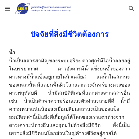
Skip to main content
Skip to navigation
ปัจจัยที่สิ่งมีชีวิตต้องการ
น้ำ
น้ำเป็นสสารสามัญของระบบสุริยะ ดาวศุกร์มีไอน้ำลอยอยู่
ในบรรยากาศ ดาวอังคารมีน้ำแข็งบนขั้วของดาว
ดาวหางมีน้ำแข็งอยู่ภายในนิวเคลียส แต่น้ำในสถานะ
ของเหลวนั้น มีแต่บนพื้นผิวโลกและดวงจันทร์บางดวงของ
ดาวพฤหัสบดี น้ำมีสมบัติพิเศษที่แตกต่างจากสสารอื่น
เช่น น้ำเป็นตัวพาความร้อนและตัวทำละลายที่ดี น้ำมี
ความหนาแน่นน้อยลงเมื่อเปลี่ยนสถานะเป็นของแข็ง
สมบัติเหล่านี้เป็นสิ่งที่เกื้อกูลให้โลกของเราแตกต่างจาก
ดาวเคราะห์ดวงอื่นและอุดมไปด้วยสิ่งมีชีวิต ทั้งนี้เป็น
เพราะสิ่งมีชีวิตบนโลกส่วนใหญ่ดำรงชีวิตอยู่ภายใต้