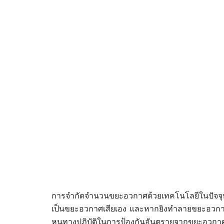
การจำกัดจำนวนขยะอวกาศด้วยเทคโนโลยีในปัจจุบ
เป็นขยะอวกาศเสียเอง และหากยิงทำลายขยะอวก
หนทางปฏิบัติในการป้องกันอันตรายจากขยะอวกา