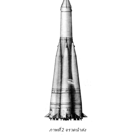
ภาพที่ 2 จรวด
นำส่ง