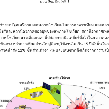
ดาวเทียม Sputnik 1
ว่างสหรัฐอเมริกาและสหภาพโซเวียต ในการส่งดาวเทียม และสถานีอ
ียร์และสถานีอวกาศซอลยุทของสหภาพโซเวียต สถานีอวกาศเหล่าน
พโซเวียต ดาวเทียมเหล่านี้ปล่อยกากนิวเคลียร์ทิ้งไว้ในอวกาศห
าพันดวง ทว่าดาวเทียมส่วนใหญ่มีอายุใช้งานไม่เกิน 15 ปี ดังนั้นในว
นจรวดนำส่ง 12%
ชิ้นส่วนต่างๆ 7% และเศษซากซึ่งเกิดจากการระเ