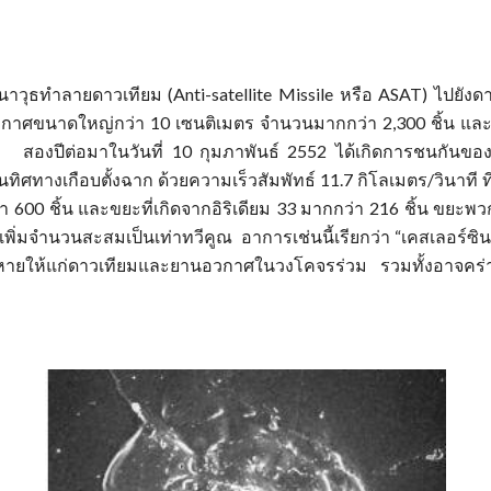
าวุธทำลายดาวเทียม (Anti-satellite Missile หรือ ASAT) ไปยัง
อวกาศขนาดใหญ่กว่า 10 เซนติเมตร จำนวนมากกว่า 2,300 ชิ้น แ
จาย สองปีต่อมาในวันที่ 10 กุมภาพันธ์ 2552 ได้เกิดการชนกันข
ในทิศทางเกือบตั้งฉาก ด้วยความเร็วสัมพัทธ์ 11.7 กิโลเมตร/วินาท
00 ชิ้น และขยะที่เกิดจากอิริเดียม 33 มากกว่า 216 ชิ้น ขยะพว
เพิ่มจำนวนสะสมเป็นเท่าทวีคูณ อาการเช่นนี้เรียกว่า “เคสเลอร์ซินโ
ห้แก่ดาวเทียมและยานอวกาศในวงโคจรร่วม รวมทั้งอาจคร่าชีวิต