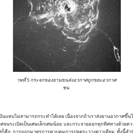
าพที่ 5 กระจกของยานขนส่งอวกาศถูกขยะอวกาศ
ชน
ันแทบไม่สามารถกระทำได้เลย เนื่องจากถ้าเราส่งยานอวกาศขึ้น
าศ
จน
ระเบิดเป็นเศษเล็กเศษน้อย และกระจายออกทุกทิศทางด้วยความเร็
ศก็คือ การออกมาตรการควบคุมการปลดระวางดาวเทียม ทั้งนี้