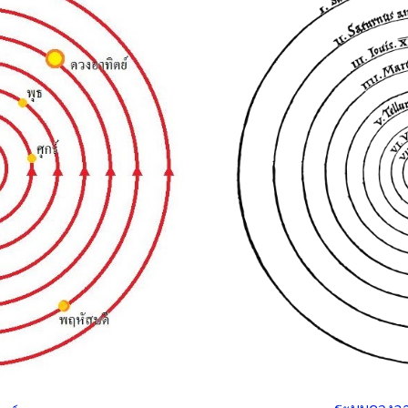
ระบบ
ดวงอา