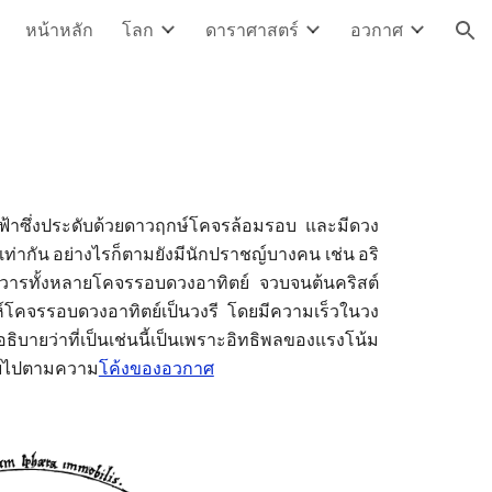
หน้าหลัก
โลก
ดาราศาสตร์
อวกาศ
ion
้าซึ่งประดับด้วยดาวฤกษ์โคจรล้อมรอบ และมีดวง
เท่ากัน อย่างไรก็ตามยังมีนักปราชญ์บางคน เช่น อริ
ิวารทั้งหลายโคจรรอบดวงอาทิตย์
จว
บจนต้นคริสต์
์โคจรรอบดวงอาทิตย์เป็นวงรี โดยมีความเร็วในวง
อธิบายว่าที่เป็นเช่นนี้เป็นเพราะอิทธิพลของแรงโน้ม
ตย์ไปตามความ
โค้งของอวกาศ